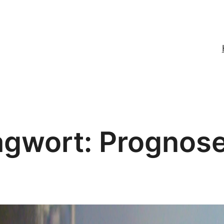
agwort:
Prognos